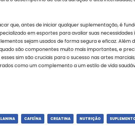
car que, antes de iniciar qualquer suplementação, é fun
specializado em esportes para avaliar suas necessidades i
plementos sejam usados de forma segura e eficaz. Além dis
quado são componentes muito mais importantes, e preci
s esses sim são cruciais para o sucesso nas artes marciai
rados como um complemento a um estilo de vida saudáv
ALANINA
CAFEÍNA
CREATINA
NUTRIÇÃO
SUPLEMENT