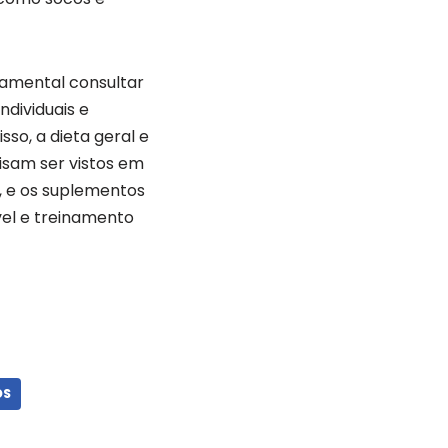
damental consultar
ndividuais e
so, a dieta geral e
sam ser vistos em
s, e os suplementos
el e treinamento
OS