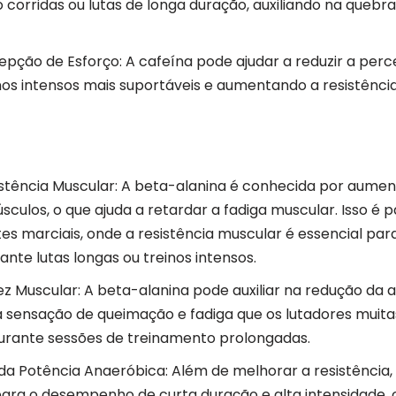
o corridas ou lutas de longa duração, auxiliando na quebr
pção de Esforço: A cafeína pode ajudar a reduzir a perc
nos intensos mais suportáveis e aumentando a resistência
tência Muscular: A beta-alanina é conhecida por aument
sculos, o que ajuda a retardar a fadiga muscular. Isso é 
tes marciais, onde a resistência muscular é essencial pa
te lutas longas ou treinos intensos.
z Muscular: A beta-alanina pode auxiliar na redução da a
 a sensação de queimação e fadiga que os lutadores muita
rante sessões de treinamento prolongadas.
 Potência Anaeróbica: Além de melhorar a resistência,
para o desempenho de curta duração e alta intensidade,