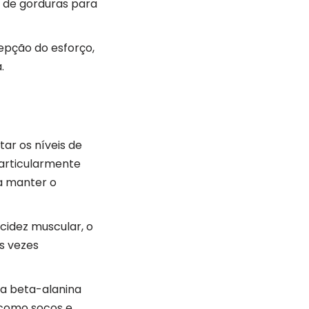
a de gorduras para
epção do esforço,
.
ar os níveis de
particularmente
ra manter o
cidez muscular, o
s vezes
 a beta-alanina
 como socos e