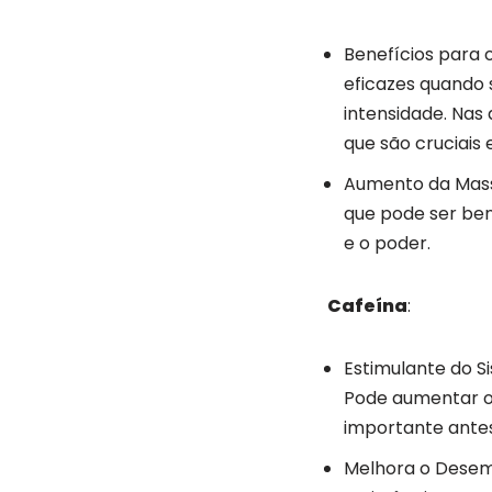
Benefícios para 
eficazes quando 
intensidade. Nas 
que são cruciais
Aumento da Massa
que pode ser ben
e o poder.
Cafeína
:
Estimulante do S
Pode aumentar o 
importante ante
Melhora o Desem