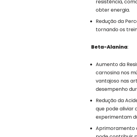
resistência, com
obter energia.
Redução da Perce
tornando os trei
Beta-Alanina
:
Aumento da Resis
carnosina nos mú
vantajoso nas ar
desempenho duran
Redução da Acide
que pode aliviar
experimentam du
Aprimoramento da
pode contribuir 