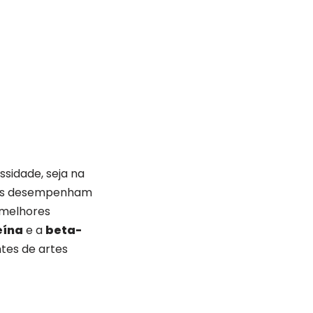
ssidade, seja na
guns desempenham
 melhores
eína
e a
beta-
tes de artes