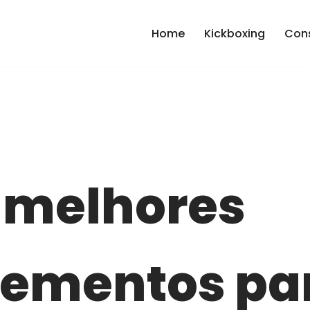
Home
Kickboxing
Cons
 melhores
lementos pa