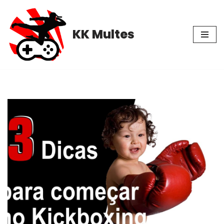
Pular
KK Multes
para
o
conteúdo