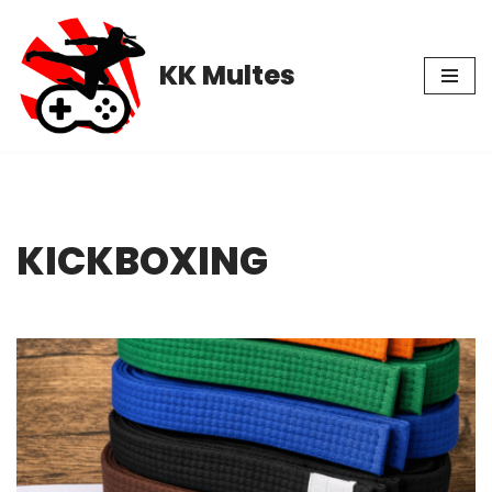
Pular
KK Multes
para
o
conteúdo
KICKBOXING