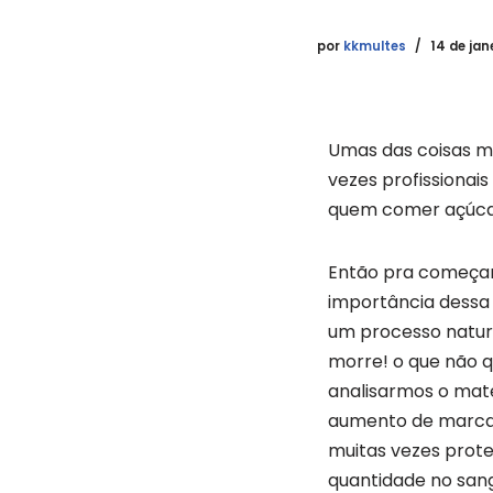
por
kkmultes
14 de jan
Umas das coisas m
vezes profissionai
quem comer açúcar
Então pra começar,
importância dessa r
um processo natura
morre! o que não q
analisarmos o mate
aumento de marcado
muitas vezes prot
quantidade no san