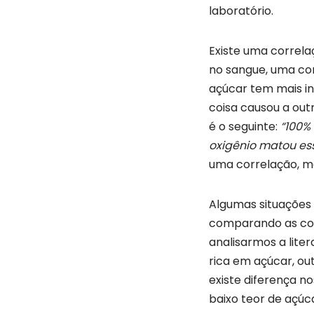
laboratório.
Existe uma correla
no sangue, uma co
açúcar tem mais in
coisa causou a ou
é o seguinte:
“100%
oxigênio matou es
uma correlação, m
Algumas situações s
comparando as cois
analisarmos a lite
rica em açúcar, ou
existe diferença n
baixo teor de açúc