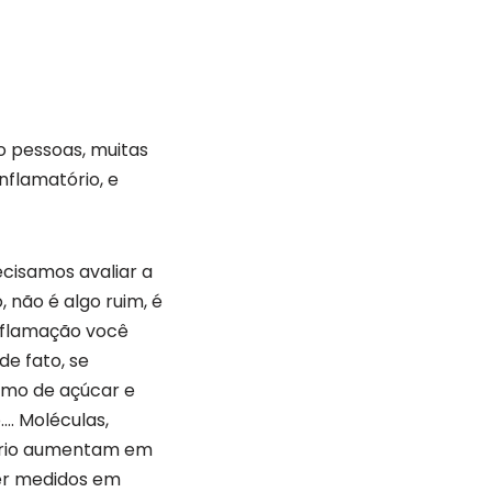
o pessoas, muitas
nflamatório, e
ecisamos avaliar a
, não é algo ruim, é
inflamação você
de fato, se
umo de açúcar e
. Moléculas,
tório aumentam em
er medidos em