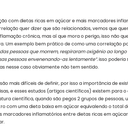
ção com dietas ricas em açúcar e mais marcadores infl
rrelação quer dizer que são relacionados, vemos que q
flamação crônica, mas aí que mora o perigo, isso não qu
tra. Um exemplo bem prático de como uma correlação p
 das pessoas que morrem, respiraram oxigênio ao longo 
sas pessoas envenenando-as lentamente”.
isso poderia 
as nesse caso obviamente não tem sentido.
ão mais difíceis de definir, p
or isso a importância de exi
as, e esses estudos (artigos científicos) existem para o
ratura científica, quando são pegos 2 grupos de pessoas
tro com uma dieta baixa em açúcar equivalendo o total de
os marcadores inflamatórios entre dietas ricas em açúca
ar.