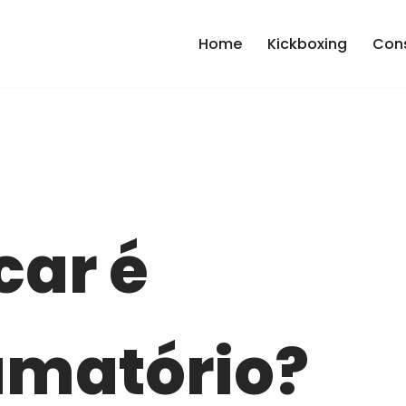
Home
Kickboxing
Cons
car é
amatório?