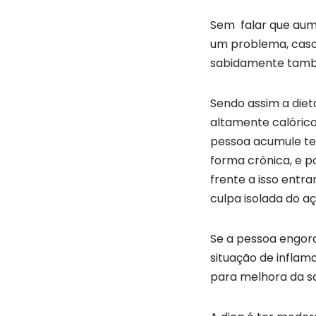
Sem falar que aum
um problema, caso 
sabidamente tamb
Sendo assim a diet
altamente calóric
pessoa acumule te
forma crônica, e p
frente a isso entra
culpa isolada do a
Se a pessoa engor
situação de inflam
para melhora da s