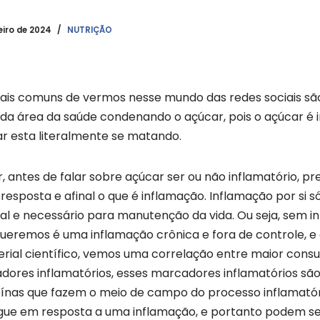
eiro de 2024
NUTRIÇÃO
ais comuns de vermos nesse mundo das redes sociais sã
s da área da saúde condenando o açúcar, pois o açúcar é i
 esta literalmente se matando.
 antes de falar sobre açúcar ser ou não inflamatório, pr
esposta e afinal o que é inflamação. Inflamação por si só
l e necessário para manutenção da vida. Ou seja, sem 
ueremos é uma inflamação crônica e fora de controle, e 
rial científico, vemos uma correlação entre maior cons
res inflamatórios, esses marcadores inflamatórios são…
eínas que fazem o meio de campo do processo inflama
gue em resposta a uma inflamação, e portanto podem s