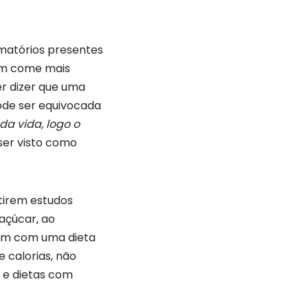
amatórios presentes
uem come mais
er dizer que uma
ode ser equivocada
da vida, logo o
ser visto como
stirem estudos
 açúcar, ao
, um com uma dieta
 calorias, não
r e dietas com