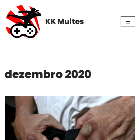
Pular
KK Multes
para
o
conteúdo
dezembro 2020